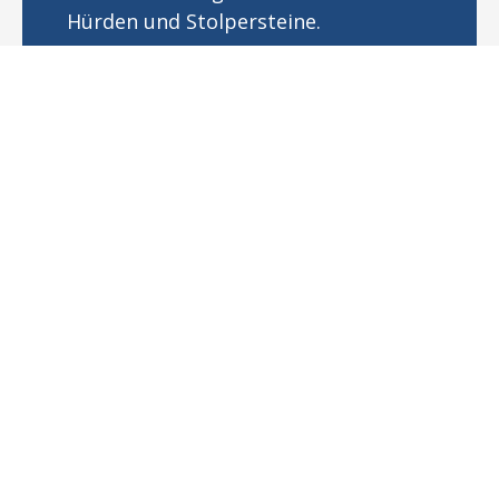
Hürden und Stolpersteine.
Mehr erfahren
Unsere Referenzprojekte
Einführung eines neuen