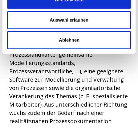
systematisch zu verfolgen und umzusetzen.
Es wurde in einzelnen Bereichen bereits „in
Auswahl erlauben
Prozessen gedacht“ und vereinzelt bereits
Prozesse modelliert und dokumentiert.
Allerdings fehlten ein gemeinsamer
Ablehnen
Ordnungsrahmen (anerkannte verbindliche
Prozesslandkarte, gemeinsame
Modellierungsstandards,
Prozessverantwortliche, …), eine geeignete
Software zur Modellierung und Verwaltung
von Prozessen sowie die organisatorische
Verankerung des Themas (z. B. spezialisierte
Mitarbeiter). Aus unterschiedlicher Richtung
wuchs zudem der Bedarf nach einer
realitätsnahen Prozessdokumentation.