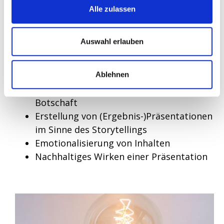
von Problemstellungen, der Entwicklung und
Alle zulassen
Bewertung von Lösungsoptionen, ist die
finale Präsentation und Dokumentation der
Auswahl erlauben
Ergebnisse von großer Bedeutung. Auch hier
eignet sich das Pyramidenprinzip als
Grundaufbau für eine Präsentation:
Ablehnen
Herausarbeiten des Kerns einer
Botschaft
Erstellung von (Ergebnis-)Präsentationen
im Sinne des Storytellings
Emotionalisierung von Inhalten
Nachhaltiges Wirken einer Präsentation