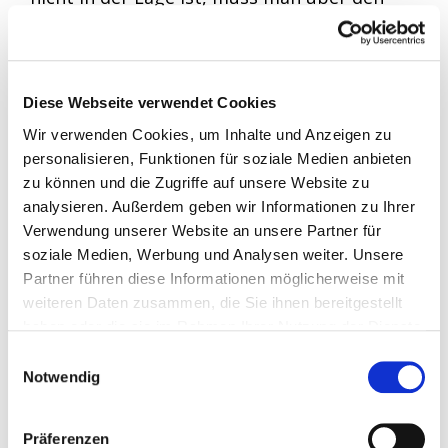
Chef nachdenken.
Selbstfahrende Autos, künstliche
Intelligenz, 4D-Druck oder etwa Roboter,
Diese Webseite verwendet Cookies
die komplette Fertigungslinien
Wir verwenden Cookies, um Inhalte und Anzeigen zu
„entmenschlichen“ werden. Wie weit ist die
personalisieren, Funktionen für soziale Medien anbieten
digitale Transformation aus Ihrer Sicht
zu können und die Zugriffe auf unsere Website zu
denn schon fortgeschritten?
analysieren. Außerdem geben wir Informationen zu Ihrer
Wir stehen da meiner festen Überzeugung
Verwendung unserer Website an unsere Partner für
soziale Medien, Werbung und Analysen weiter. Unsere
nach, noch sehr in den Anfängen. Ja, wir
Partner führen diese Informationen möglicherweise mit
digitalisieren schon lange, aber auf einem
weiteren Daten zusammen, die Sie ihnen bereitgestellt
geradezu lächerlichen Niveau, wenn man an
haben oder die sie im Rahmen Ihrer Nutzung der Dienste
die Möglichkeiten der künstlichen Intelligenz
gesammelt haben.
Einwilligungsauswahl
denkt. Man muss nur zurückblicken, um eine
Notwendig
Ahnung davon zu bekommen, was da noch
geht. Ich hatte Ende der 80er an der ETH-
Präferenzen